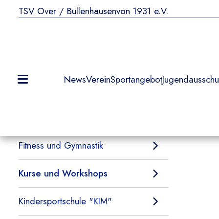
TSV Over / Bullenhausen
von 1931 e.V.
Startseite
Sportangebot
Fußball-Herren
News
Verein
Sportangebot
Jugendausschu
Fußball-Jugend
Gesundheitssport
Fitness und Gymnastik
Kurse und Workshops
Kindersportschule "KIM"