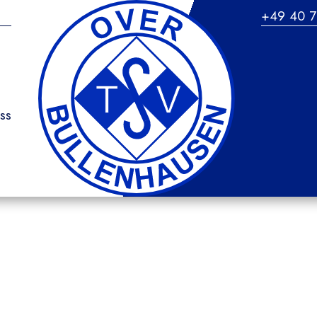
+49 40 7
ss