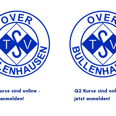
rse sind online -
Q2 Kurse sind onl
 anmelden!
jetzt anmelden!