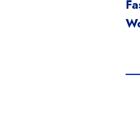
Fa
Wo